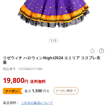
1
/
2


リゼウィチ ハロウィンNight2024 エミリア コスプレ衣
装
商品番号：COTA002711580
19,800
円
送料無料
1,500
クーポン獲得
最大
円引
クーポン:

返品無料：
ご注文の返品について