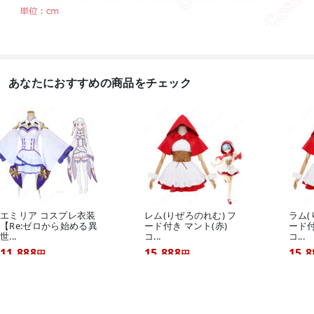
あなたにおすすめの商品をチェック
エミリア コスプレ衣装
レム(りぜろのれむ) フ
ラム(
【Re:ゼロから始める異
ード付き マント(赤)
ード付
世...
コ...
コ...
11,888
15,888
15,8
円
円
ゲーム• アニメコスプレ衣装

