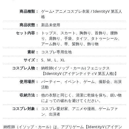
商品種類：
ゲーム• アニメコスプレ衣装 / IdentityV 第五人
格
商品状態：
新品未使用
セット内容：
トップス、スカート、胸飾り、首飾り、腰飾
り、肩飾り、手袋、タイツ、タトゥーシール、
アーム飾り、帯、髪飾り、飾り物
素材：
コスプレ専用生地
サイズ：
S、M、L、XL
コスプレ人物：
納棺師(イソップ・カール) フェニックス
【IdentityV (アイデンティティV 第五人格)】
使用場所：
パーティー、イベント、ゲーム、撮影会、出演
活動
収納方法：
他の衣類と同じく、清潔に乾燥を保ち、鋭い物
によっての破れを避けてください。
コスプレ対象：
コスプレ愛好家、アニメや漫画、ゲームファ
ン、出演者
納棺師（イソップ・カール）は、アプリゲーム【IdentityV (アイデン