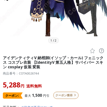
1
/
2


アイデンティティV 納棺師(イソップ・カール) フェニック
ス コスプレ衣装 【IdentityV 第五人格】サバイバー スキ
ン cosplay 仮装 変装
商品番号：COTA0026744
5,288
円
送料無料
1,500
クーポン獲得
最大
円引
クーポン:
