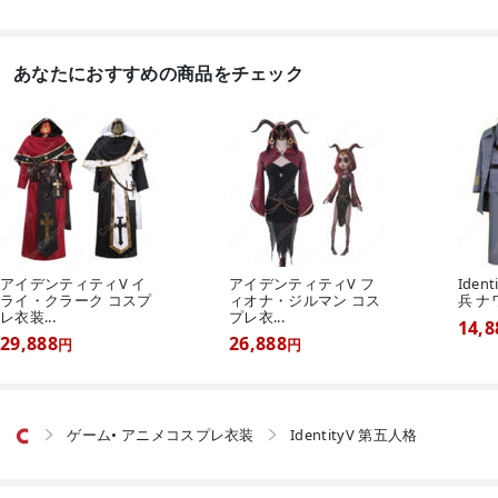
あなたにおすすめの商品をチェック
アイデンティティV イ
アイデンティティV フ
Iden
ライ・クラーク コスプ
ィオナ・ジルマン コス
兵 ナ
レ衣装...
プレ衣...
14,8
29,888
26,888
円
円
ゲーム• アニメコスプレ衣装
IdentityV 第五人格

