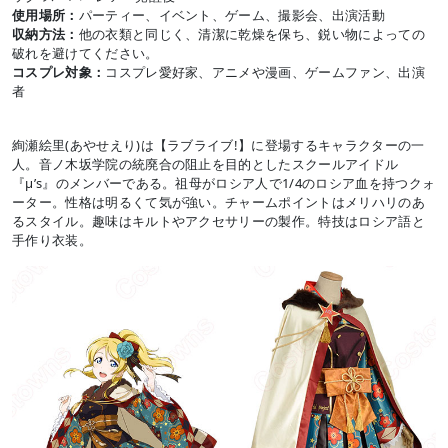
使用場所：
パーティー、イベント、ゲーム、撮影会、出演活動
収納方法：
他の衣類と同じく、清潔に乾燥を保ち、鋭い物によっての
破れを避けてください。
コスプレ対象：
コスプレ愛好家、アニメや漫画、ゲームファン、出演
者
絢瀬絵里(あやせえり)は【ラブライブ!】に登場するキャラクターの一
人。音ノ木坂学院の統廃合の阻止を目的としたスクールアイドル
『μ’s』のメンバーである。祖母がロシア人で1/4のロシア血を持つクォ
ーター。性格は明るくて気が強い。チャームポイントはメリハリのあ
るスタイル。趣味はキルトやアクセサリーの製作。特技はロシア語と
手作り衣装。