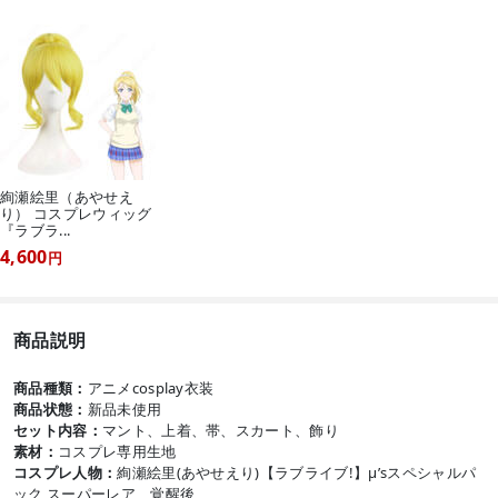
絢瀬絵里（あやせえ
り） コスプレウィッグ
『ラブラ...
4,600
円
商品説明
商品種類：
アニメcosplay衣装
商品状態：
新品未使用
セット内容：
マント、上着、帯、スカート、飾り
素材：
コスプレ専用生地
コスプレ人物：
絢瀬絵里(あやせえり)【ラブライブ!】μ’sスペシャルパ
ック スーパーレア 覚醒後