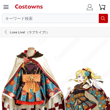





Love Live!（ラブライブ!）