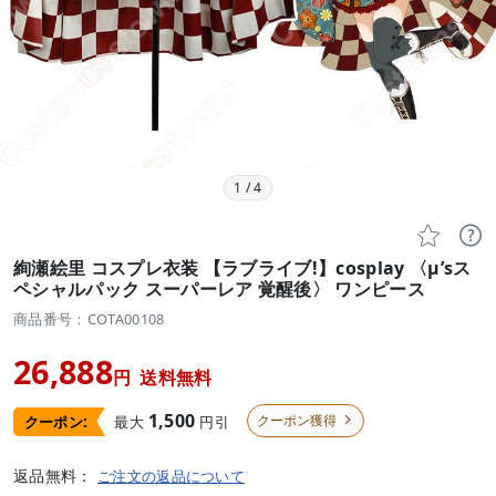
1
/
4


絢瀬絵里 コスプレ衣装 【ラブライブ!】cosplay 〈μ’sス
ペシャルパック スーパーレア 覚醒後〉 ワンピース
商品番号：COTA00108
26,888
円
送料無料
1,500
クーポン獲得
最大
円引
クーポン:

返品無料：
ご注文の返品について