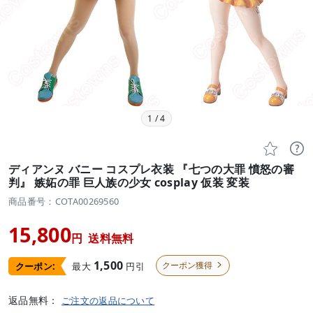
1
/
4


ディアンヌ バニー コスプレ衣装 『七つの大罪 憤怒の審
判』 嫉妬の罪 巨人族の少女 cosplay 仮装 変装
商品番号：COTA00269560
15,800
円
送料無料
1,500
クーポン獲得
最大
円引
クーポン:

返品無料：
ご注文の返品について