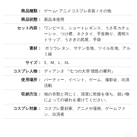
商品種類：
ゲーム• アニメコスプレ衣装 / その他
商品状態：
新品未使用
セット内容：
ワンピース、ショートレギンス、うさ耳カチュ
ーシャ、つけ襟、ネクタイ、手首飾り、透明ス
トラップ、うさぎの尻尾、手袋
素材：
ポリウレタン、サテン生地、ツイル生地、アル
ミ線
サイズ：
S、M、L、XL
コスプレ人物：
ディアンヌ 『七つの大罪 憤怒の審判』
使用場所：
パーティー、イベント、ゲーム、撮影会、出演
活動
収納方法：
他の衣類と同じく、清潔に乾燥を保ち、鋭い物
によっての破れを避けてください。
コスプレ対象：
コスプレ愛好家、アニメや漫画、ゲームファ
ン、出演者