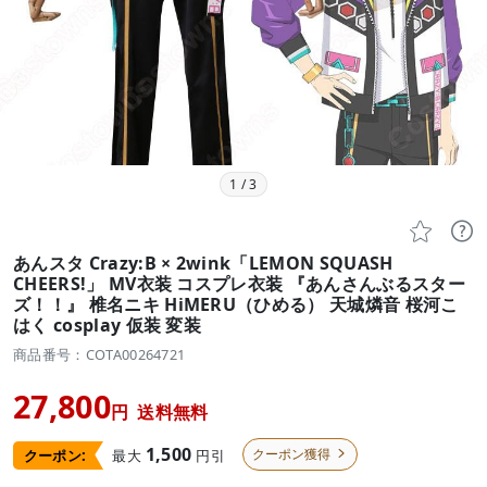
1
/
3


あんスタ Crazy:B × 2wink「LEMON SQUASH
CHEERS!」 MV衣装 コスプレ衣装 『あんさんぶるスター
ズ！！』 椎名ニキ HiMERU（ひめる） 天城燐音 桜河こ
はく cosplay 仮装 変装
商品番号：COTA00264721
27,800
円
送料無料
1,500
クーポン獲得
最大
円引
クーポン:
