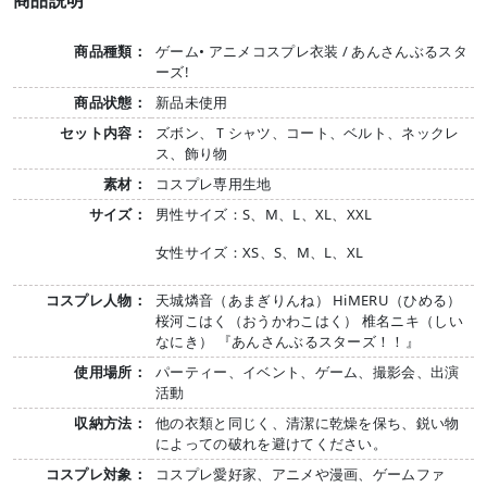
商品説明
商品種類：
ゲーム• アニメコスプレ衣装 / あんさんぶるスタ
ーズ!
商品状態：
新品未使用
セット内容：
ズボン、Ｔシャツ、コート、ベルト、ネックレ
ス、飾り物
素材：
コスプレ専用生地
サイズ：
男性サイズ：S、M、L、XL、XXL
女性サイズ：XS、S、M、L、XL
コスプレ人物：
天城燐音（あまぎりんね） HiMERU（ひめる）
桜河こはく（おうかわこはく） 椎名ニキ（しい
なにき） 『あんさんぶるスターズ！！』
使用場所：
パーティー、イベント、ゲーム、撮影会、出演
活動
収納方法：
他の衣類と同じく、清潔に乾燥を保ち、鋭い物
によっての破れを避けてください。
コスプレ対象：
コスプレ愛好家、アニメや漫画、ゲームファ