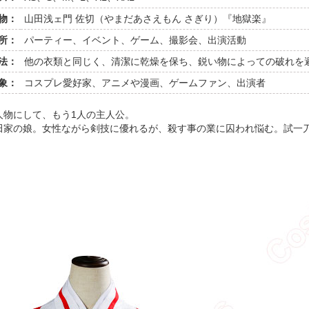
物：
山田浅ェ門 佐切（やまだあさえもん さぎり）『地獄楽』
所：
パーティー、イベント、ゲーム、撮影会、出演活動
法：
他の衣類と同じく、清潔に乾燥を保ち、鋭い物によっての破れを
象：
コスプレ愛好家、アニメや漫画、ゲームファン、出演者
人物にして、もう1人の主人公。
田家の娘。女性ながら剣技に優れるが、殺す事の業に囚われ悩む。試一