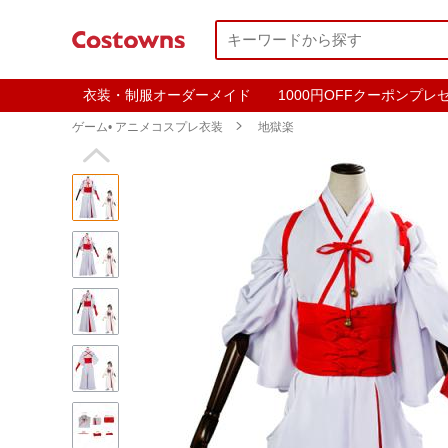
衣装・制服オーダーメイド
1000円OFFクーポンプレ
ゲーム• アニメコスプレ衣装

地獄楽
