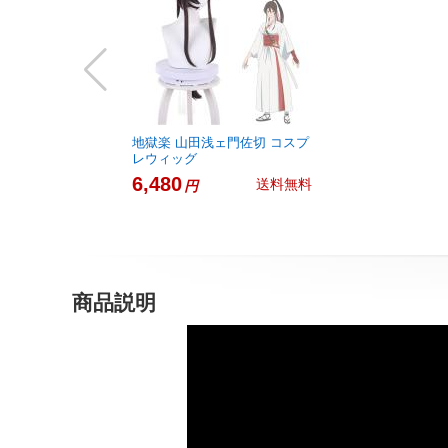
地獄楽 山田浅ェ門佐切 コスプ
レウィッグ
6,480
送料無料
円
商品説明