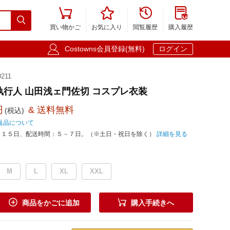





買い物かご
お気に入り
閲覧履歴
購入履歴

Costowns会員登録(無料)
ログイン
211
執行人 山田浅ェ門佐切 コスプレ衣装
円
& 送料無料
(税込)
返品について
－１５日、配送時間：５－７日。（※土日・祝日を除く）
詳細を見る
M
L
XL
XXL


商品をかごに追加
購入手続きへ