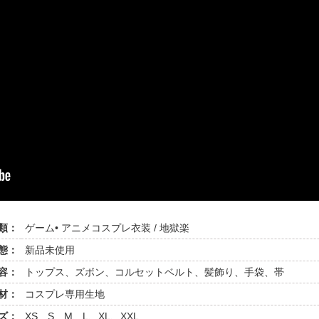
類：
ゲーム• アニメコスプレ衣装 / 地獄楽
態：
新品未使用
容：
トップス、ズボン、コルセットベルト、髪飾り、手袋、帯
材：
コスプレ専用生地
ズ：
XS、S、M、L、XL、XXL