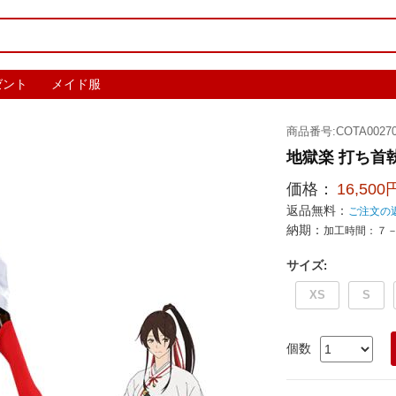
ゼント
メイド服
商品番号:COTA00270
地獄楽 打ち首
価格：
16,500
返品無料：
ご注文の
納期：
加工時間：７
サイズ
:
XS
S
個数