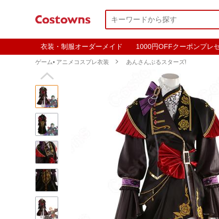
衣装・制服オーダーメイド
1000円OFFクーポンプレ
ゲーム• アニメコスプレ衣装

あんさんぶるスターズ!
