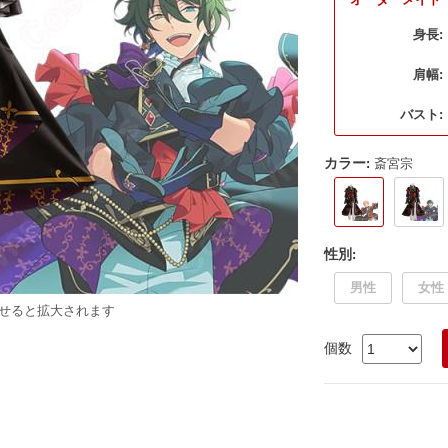
身長:
肩幅:
バスト:
カラー
:
斎宮宗
性別
:
男性
女性
せると拡大されます
個数