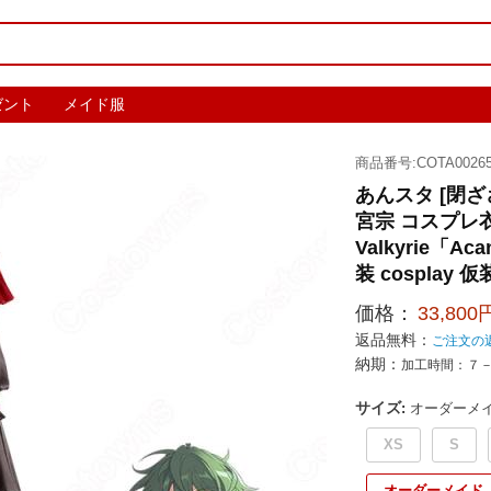
ゼント
メイド服
商品番号:COTA00265
あんスタ [閉ざ
宮宗 コスプレ
Valkyrie
装 cosplay
価格：
33,800
返品無料：
ご注文の
納期：
加工時間：７
サイズ
:
オーダーメ
XS
S
オーダーメイド