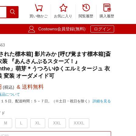





買い物かご
お気に入り
閲覧履歴
購入履歴

Costowns会員登録(無料)
ログイン
63
された標本箱] 影片みか [呼び覚ます標本箱]斎
衣装 『あんさんぶるスターズ！』
「Acanthe」萌芽＊うつろいゆくエルミタージュ 衣
 仮装 変装 オーダメイド可
円
& 送料無料
(税込)
返品について
－１５日、配送時間：５－７日。（※土日・祝日を除く）
詳細を見る
イド
M
L
XL
XXL
XXXL