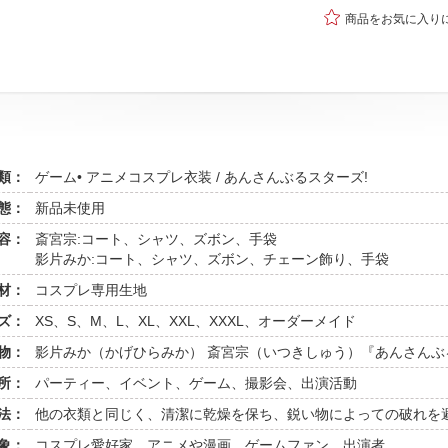

商品をお気に入り
類：
ゲーム• アニメコスプレ衣装 / あんさんぶるスターズ!
態：
新品未使用
容：
斎宮宗:コート、シャツ、ズボン、手袋
影片みか:コート、シャツ、ズボン、チェーン飾り、手袋
材：
コスプレ専用生地
ズ：
XS、S、M、L、XL、XXL、XXXL、オーダーメイド
物：
影片みか（かげひらみか） 斎宮宗（いつきしゅう）『あんさんぶ
所：
パーティー、イベント、ゲーム、撮影会、出演活動
法：
他の衣類と同じく、清潔に乾燥を保ち、鋭い物によっての破れを
象：
コスプレ愛好家、アニメや漫画、ゲームファン、出演者