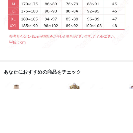
あなたにおすすめの商品をチェック
あんスタ 新しい入居人
あんスタ 満ちる太陽 天
あん
月永レオ（つきながれ
満光 ソレイユ衣装 コス
ズ！！