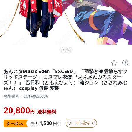
1
/
3


あんスタMusic Eden「EXCEED」 「羽撃き◆雲散らすソ
リッドステージ」 コスプレ衣装 『あんさんぶるスター
ズ！！ 』 巴日和（ともえひより） 漣ジュン（さざなみじ
ゅん） cosplay 仮装 変装
商品番号：COTA0025386
20,800
円
送料無料
1,500
クーポン獲得
最大
円引
クーポン:
