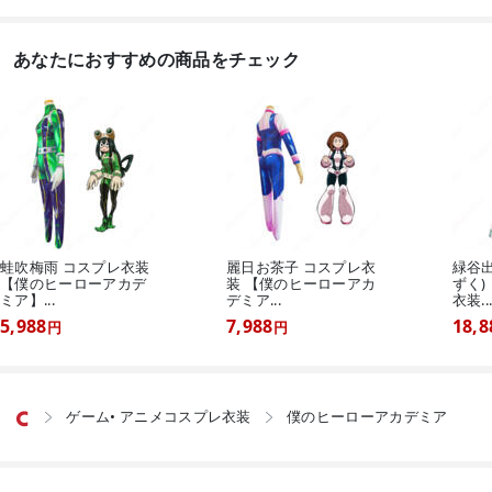
あなたにおすすめの商品をチェック
蛙吹梅雨 コスプレ衣装
麗日お茶子 コスプレ衣
緑谷出
【僕のヒーローアカデ
装 【僕のヒーローアカ
ずく)
ミア】...
デミア...
衣装..
5,988
7,988
18,8
円
円
ゲーム• アニメコスプレ衣装
僕のヒーローアカデミア

