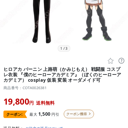
1
/
3


ヒロアカ バーニン 上路萌（かみじもえ） 戦闘服 コスプ
レ衣装 『僕のヒーローアカデミア』（ぼくのヒーローア
カデミア） cosplay 仮装 変装 オーダメイド可
商品番号：COTA0026381
19,800
円
送料無料
1,500
クーポン獲得
最大
円引
クーポン:
