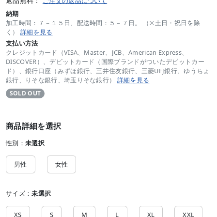
返品無料：
ご注文の返品について
納期
加工時間：７－１５日、配送時間：５－７日。 （※土日・祝日を除
く）
詳細を見る
支払い方法
クレジットカード（VISA、Master、JCB、American Express、
DISCOVER）、デビットカード（国際ブランドがついたデビットカー
ド）、銀行口座（みずほ銀行、三井住友銀行、三菱UFJ銀行、ゆうちょ
銀行、りそな銀行、埼玉りそな銀行）
詳細を見る
SOLD OUT
商品詳細を選択
性別：
未選択
男性
女性
サイズ：
未選択
XS
S
M
L
XL
XXL