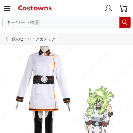





僕のヒーローアカデミア