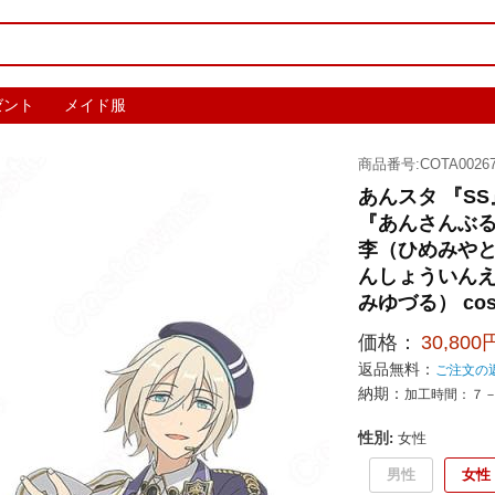
ゼント
メイド服
商品番号:COTA00267
あんスタ 『SS
『あんさんぶる
李（ひめみやと
んしょういんえ
みゆづる） co
価格：
30,800
返品無料：
ご注文の
納期：
加工時間：７
性別
:
女性
男性
女性