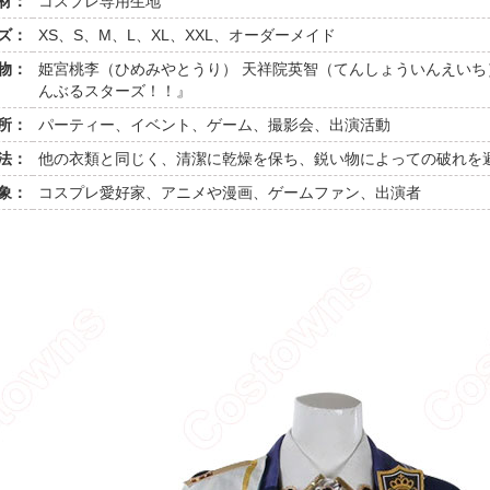
材：
コスプレ専用生地
ズ：
XS、S、M、L、XL、XXL、オーダーメイド
物：
姫宮桃李（ひめみやとうり） 天祥院英智（てんしょういんえいち
んぶるスターズ！！』
所：
パーティー、イベント、ゲーム、撮影会、出演活動
法：
他の衣類と同じく、清潔に乾燥を保ち、鋭い物によっての破れを
象：
コスプレ愛好家、アニメや漫画、ゲームファン、出演者