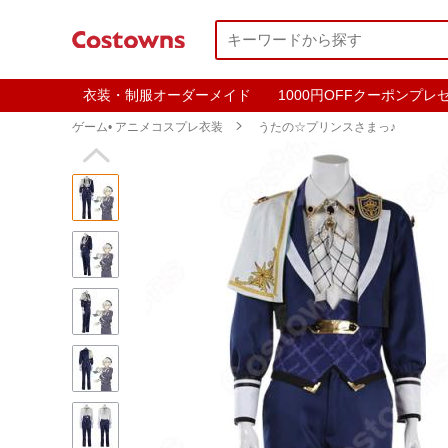
衣装・制服オーダーメイド
1000円OFFクーポンプレ
ゲーム• アニメコスプレ衣装

うたの☆プリンスさまっ♪
