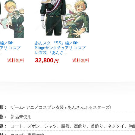
編／6th
あんスタ 『SS』編／6th
ュアリ コスプ
Stageサンクチュアリ コスプ
.
レ衣装 『あんさ...
32,800
送料無料
送料無料
円
類：
ゲーム• アニメコスプレ衣装 / あんさんぶるスターズ!
態：
新品未使用
容：
コート、ズボン、シャツ、腰巻、襟飾り、首飾り、ネクタイ、胸