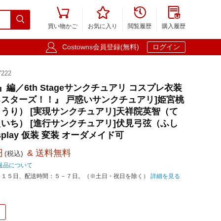





買い物かご
お気に入り
閲覧履歴
購入履歴

Costowns会員登録(無料)
ログイン
222
』編／6th Stageサンクチュアリ コスプレ衣装
スターズ！！』 戸惑いサンクチュアリ]姫宮桃
うり） [実現サンクチュアリ]天祥院英智（て
いち） [進行サンクチュアリ]伏見弓弦（ふし
splay 仮装 変装 オーダメイド可
円
& 送料無料
(税込)
返品について
－１５日、配送時間：５－７日。（※土日・祝日を除く）
詳細を見る