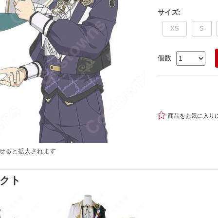
サイズ
:
XS
S
個数

商品をお気に入り
せると拡大されます
ダクト