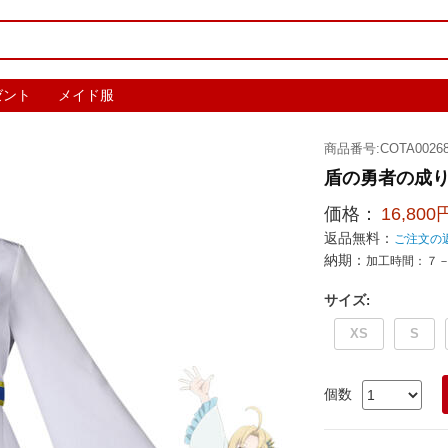
ゼント
メイド服
商品番号:COTA00268
盾の勇者の成り
価格：
16,800
返品無料：
ご注文の
納期：
加工時間：７
サイズ
:
XS
S
個数