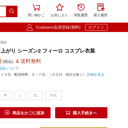





買い物かご
お気に入り
閲覧履歴
購入履歴

Costowns会員登録(無料)
ログイン
364
上がり シーズン2 フィーロ コスプレ衣装
円
& 送料無料
(税込)
返品について
－１５日、配送時間：５－７日。（※土日・祝日を除く）
詳細を見る
M
L
XL
XXL


商品をかごに追加
購入手続きへ