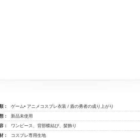
類：
ゲーム• アニメコスプレ衣装 / 盾の勇者の成り上がり
態：
新品未使用
容：
ワンピース、背部蝶結び、髪飾り
材：
コスプレ専用生地