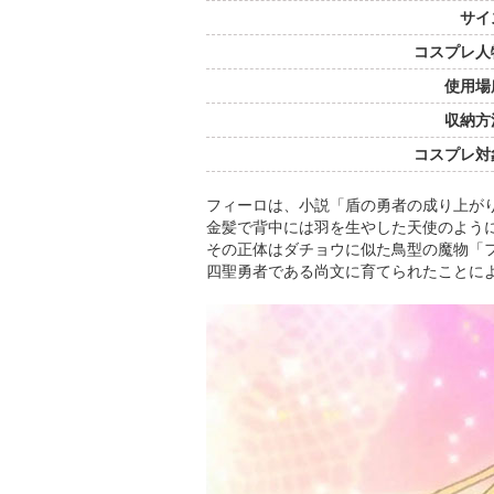
サイ
コスプレ人
使用場
収納方
コスプレ対
フィーロは、小説「盾の勇者の成り上が
金髪で背中には羽を生やした天使のよう
その正体はダチョウに似た鳥型の魔物「
四聖勇者である尚文に育てられたことに