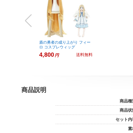
盾の勇者の成り上がり フィー
ロ コスプレウィッグ
4,800
送料無料
円
商品説明
商品種
商品状
セット内
素