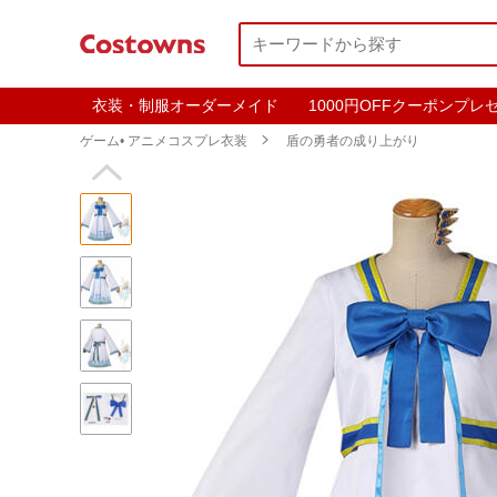
衣装・制服オーダーメイド
1000円OFFクーポンプレ
ゲーム• アニメコスプレ衣装

盾の勇者の成り上がり
