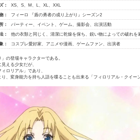
ズ：
XS、S、M、L、XL、XXL
物：
フィーロ 『盾の勇者の成り上がり』シーズン2
所：
パーティー、イベント、ゲーム、撮影会、出演活動
法：
他の衣類と同じく、清潔に乾燥を保ち、鋭い物によっての破れを
象：
コスプレ愛好家、アニメや漫画、ゲームファン、出演者
り」の登場キャラクターである。
に見える少女だが、
フィロリアル」であり、
より、変身能力を持ち人語を喋ることも出来る「フィロリアル・クイー