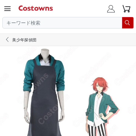





美少年探偵団