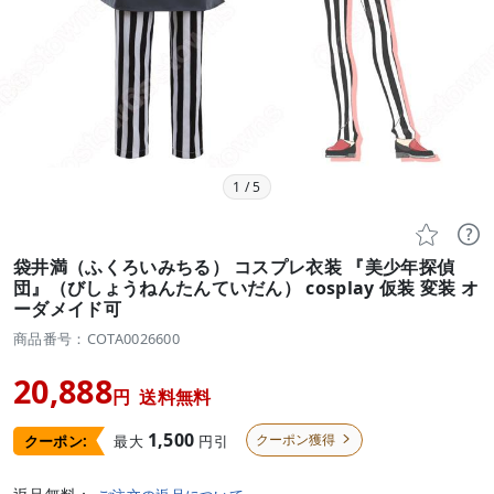
1
/
5


袋井満（ふくろいみちる） コスプレ衣装 『美少年探偵
団』（びしょうねんたんていだん） cosplay 仮装 変装 オ
ーダメイド可
商品番号：COTA0026600
20,888
円
送料無料
1,500
クーポン獲得
最大
円引
クーポン:
