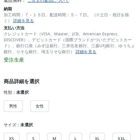
返品無料：
ご注文の返品について
納期
加工時間：７－１５日、配送時間：５－７日。 （※土日・祝日を除
く）
詳細を見る
支払い方法
クレジットカード（VISA、Master、JCB、American Express、
DISCOVER）、デビットカード（国際ブランドがついたデビットカー
ド）、銀行口座（みずほ銀行、三井住友銀行、三菱UFJ銀行、ゆうちょ
銀行、りそな銀行、埼玉りそな銀行）
詳細を見る
受注生産
商品詳細を選択
性別：
未選択
男性
女性
サイズ：
未選択
XS
S
M
L
XL
XXL