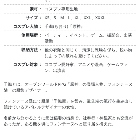
す。
素材：
コスプレ専用生地
サイズ：
XS、S、M、L、XL、XXL、XXXL
コスプレ人物：
千織(ちおり)『原神』
使用場所：
パーティー、イベント、ゲーム、撮影会、出演
活動
収納方法：
他の衣類と同じく、清潔に乾燥を保ち、鋭い物
によっての破れを避けてください。
コスプレ対象：
コスプレ愛好家、アニメや漫画、ゲームファ
ン、出演者
千織とは、オープンワールドRPG「原神」の登場人物。フォンテーヌ
随一の服飾デザイナー。
フォンテーヌ廷にて服屋「千織屋」を営み、最先端の流行を生み出し
続けているアパレルデザイナーの女性。
名前から分かるように元は稲妻の出身で、社奉行・神里家とも交流が
あったが、ある機を境にフォンテーヌへと渡り居を構えた。