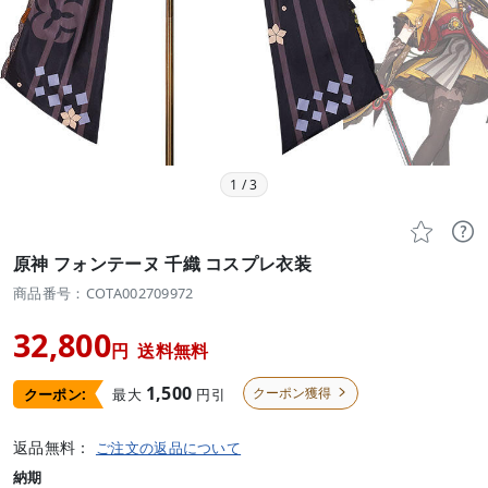
1
/
3


原神 フォンテーヌ 千織 コスプレ衣装
商品番号：COTA002709972
32,800
円
送料無料
1,500
クーポン獲得
最大
円引
クーポン:

返品無料：
ご注文の返品について
納期