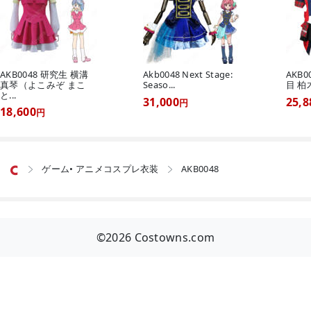
AKB0048 研究生 横溝
Akb0048 Next Stage:
AKB0
真琴（よこみぞ まこ
Seaso...
目 柏
と...
31,000
25,8
円
18,600
円
ゲーム• アニメコスプレ衣装
AKB0048


©2026 Costowns.com