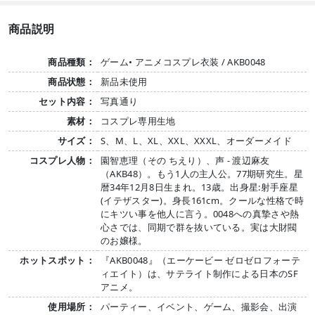
商品説明
商品種類：
ゲーム• アニメコスプレ衣装 / AKB0048
商品状態：
新品未使用
セット内容：
写真通り
素材：
コスプレ専用生地
サイズ：
S、M、L、XL、XXL、XXXL、オーダーメイド
コスプレ人物：
園智恵理（その ちえり）、声 - 渡辺麻友
（AKB48）。もう1人の主人公。77期研究生。星
暦34年12月8日生まれ。13歳。出身星:射手座星
(イテザスター)。身長161cm。クールな性格で時
にキツい事を他人に言う。0048への真摯さや熱
心さでは、同期で群を抜いている。実は大財閥
のお嬢様。
ホットスポット：
『AKB0048』（エーケービー ゼロゼロフォーテ
ィエイト）は、サテライト制作による日本のSF
アニメ。
使用場所：
パーティー、イベント、ゲーム、撮影会、出演