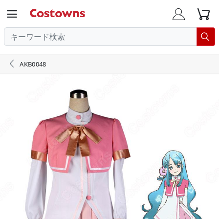





AKB0048