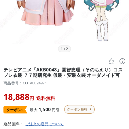
1
/
2


テレビアニメ「AKB0048」園智恵理（そのちえり）コス
プレ衣装 ７７期研究生 仮装・変装衣装 オーダメイド可
商品番号：COTA0024971
18,888
円
送料無料
1,500
クーポン獲得
最大
円引
クーポン:

返品無料：
ご注文の返品について