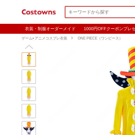
衣装・制服オーダーメイド
1000円OFFクーポンプレ
ゲーム• アニメコスプレ衣装

ONE PIECE（ワンピース）
