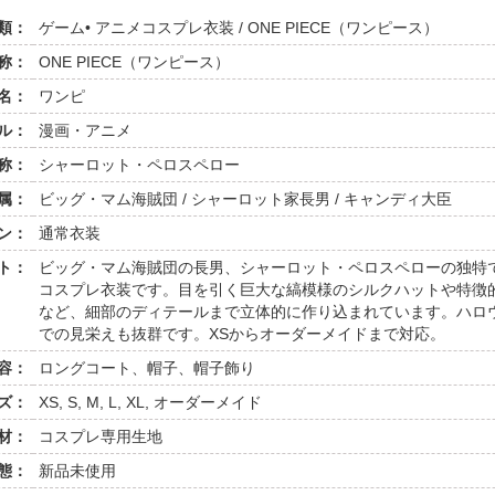
類：
ゲーム• アニメコスプレ衣装 / ONE PIECE（ワンピース）
称：
ONE PIECE（ワンピース）
名：
ワンピ
ル：
漫画・アニメ
称：
シャーロット・ペロスペロー
属：
ビッグ・マム海賊団 / シャーロット家長男 / キャンディ大臣
ン：
通常衣装
ト：
ビッグ・マム海賊団の長男、シャーロット・ペロスペローの独特
コスプレ衣装です。目を引く巨大な縞模様のシルクハットや特徴
など、細部のディテールまで立体的に作り込まれています。ハロ
での見栄えも抜群です。XSからオーダーメイドまで対応。
容：
ロングコート、帽子、帽子飾り
ズ：
XS, S, M, L, XL, オーダーメイド
材：
コスプレ専用生地
態：
新品未使用