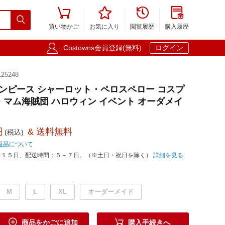





買い物かご
お気に入り
閲覧履歴
購入履歴

Costowns会員登録(無料)
ログイン
25248
E ワンピース シャーロット・ペロスペロー コスプ
・マム海賊団 ハロウィン イベント オーダメイ
円
& 送料無料
(税込)
返品について
－１５日、配送時間：５－７日。（※土日・祝日を除く）
詳細を見る
M
L
XL
オーダーメイド


商品をかごに追加
購入手続きへ