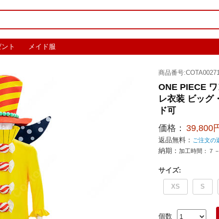
ゼント
メイド服
商品番号:COTA00271
ONE PIEC
レ衣装 ビッグ
ド可
価格：
39,800
返品無料：
ご注文の
納期：
加工時間：７
サイズ
:
XS
S
個数