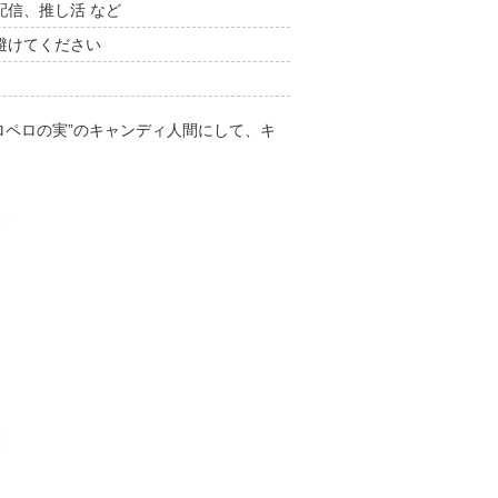
信、推し活 など
避けてください
ペロペロの実”のキャンディ人間にして、キ