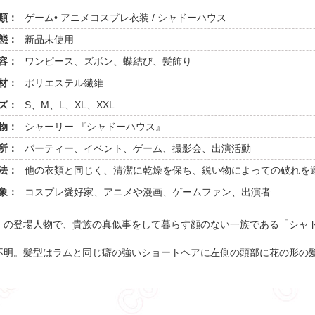
類：
ゲーム• アニメコスプレ衣装 / シャドーハウス
態：
新品未使用
容：
ワンピース、ズボン、蝶結び、髪飾り
材：
ポリエステル繊維
ズ：
S、M、L、XL、XXL
物：
シャーリー 『シャドーハウス』
所：
パーティー、イベント、ゲーム、撮影会、出演活動
法：
他の衣類と同じく、清潔に乾燥を保ち、鋭い物によっての破れを
象：
コスプレ愛好家、アニメや漫画、ゲームファン、出演者
』の登場人物で、貴族の真似事をして暮らす顔のない一族である「シャ
不明。髪型はラムと同じ癖の強いショートヘアに左側の頭部に花の形の