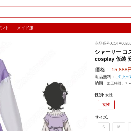
ゼント
メイド服
商品番号:COTA00263
シャーリー コ
cosplay 仮装
価格：
15,888
返品無料：
ご注文の
納期：
加工時間：７
性別
:
女性
女性
サイズ
:
S
M