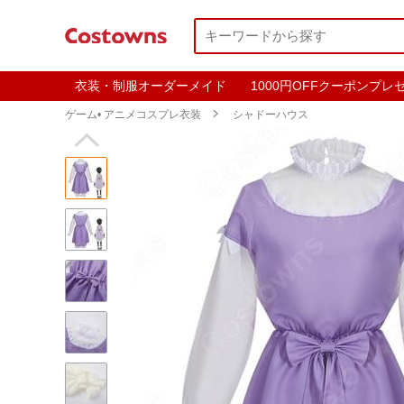
衣装・制服オーダーメイド
1000円OFFクーポンプレ
ゲーム• アニメコスプレ衣装

シャドーハウス
