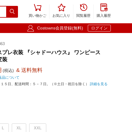





買い物かご
お気に入り
閲覧履歴
購入履歴

Costowns会員登録(無料)
ログイン
63
スプレ衣装 『シャドーハウス』 ワンピース
 変装
円
& 送料無料
(税込)
返品について
－１５日、配送時間：５－７日。（※土日・祝日を除く）
詳細を見る
L
XL
XXL