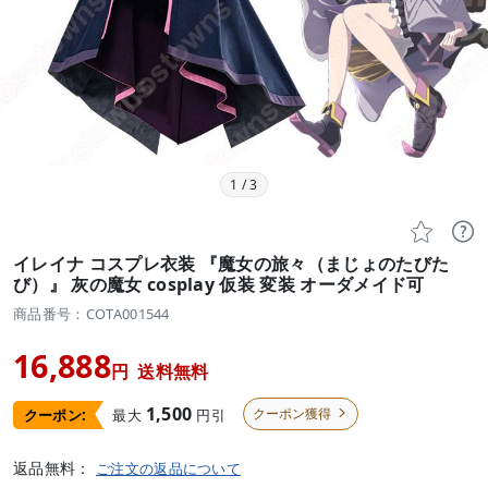
1
/
3


イレイナ コスプレ衣装 『魔女の旅々（まじょのたびた
び）』 灰の魔女 cosplay 仮装 変装 オーダメイド可
商品番号：COTA001544
16,888
円
送料無料
1,500
クーポン獲得
最大
円引
クーポン:

返品無料：
ご注文の返品について