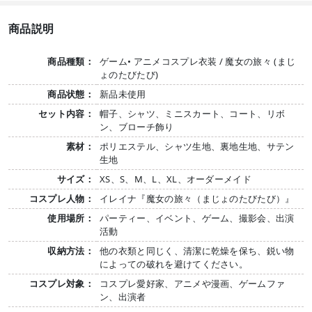
商品説明
商品種類：
ゲーム• アニメコスプレ衣装 / 魔女の旅々 (まじ
ょのたびたび)
商品状態：
新品未使用
セット内容：
帽子、シャツ、ミニスカート、コート、リボ
ン、ブローチ飾り
素材：
ポリエステル、シャツ生地、裏地生地、サテン
生地
サイズ：
XS、S、M、L、XL、オーダーメイド
コスプレ人物：
イレイナ『魔女の旅々（まじょのたびたび）』
使用場所：
パーティー、イベント、ゲーム、撮影会、出演
活動
収納方法：
他の衣類と同じく、清潔に乾燥を保ち、鋭い物
によっての破れを避けてください。
コスプレ対象：
コスプレ愛好家、アニメや漫画、ゲームファ
ン、出演者