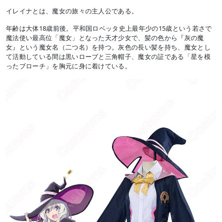
イレイナとは、魔女の旅々の主人公である。
年齢は大体18歳前後。平和国ロベッタ史上最年少の15歳という若さで
魔法使い最高位「魔女」となった天才少女で、髪の色から『灰の魔
女』という魔女名（二つ名）を持つ。灰色の長い髪を持ち、魔女とし
て活動している間は黒いローブと三角帽子、魔女の証である「星を模
ったブローチ」を胸元に身に着けている。