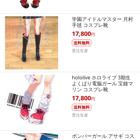
学園アイドルマスター 月村
手毬 コスプレ靴
17,800
円
送料無料
受注生産
hololive ホロライブ 3期生
よくばり電脳ガール 宝鐘マ
リン コスプレ靴
17,800
円
送料無料
受注生産
ボンバーガール アサギ コス