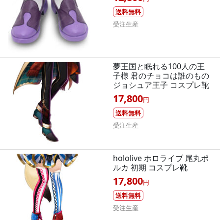
送料無料
受注生産
夢王国と眠れる100人の王
子様 君のチョコは誰のもの
ジョシュア王子 コスプレ靴
17,800
円
送料無料
受注生産
hololive ホロライブ 尾丸ポ
ルカ 初期 コスプレ靴
17,800
円
送料無料
受注生産