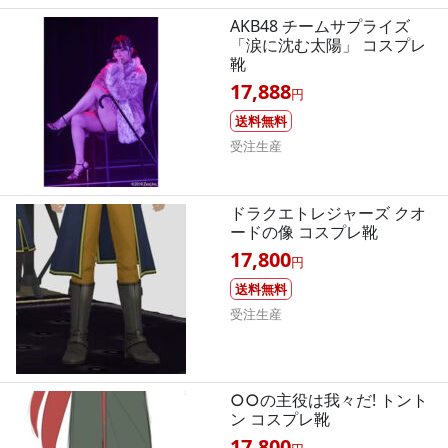
AKB48 チームサプライズ
「涙に沈む太陽」 コスプレ
靴
17,888
円
送料無料
受注生産
ドラクエトレジャーズ クオ
ードの像 コスプレ靴
17,800
円
送料無料
受注生産
○○の主役は我々だ! トント
ン コスプレ靴
17,800