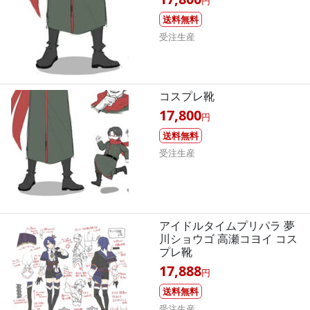
円
送料無料
受注生産
コスプレ靴
17,800
円
送料無料
受注生産
アイドルタイムプリパラ 夢
川ショウゴ 高瀬コヨイ コス
プレ靴
17,888
円
送料無料
受注生産