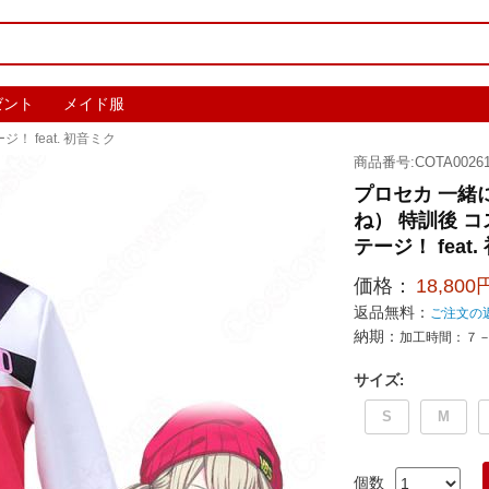
ゼント
メイド服
 feat. 初音ミク
商品番号:COTA00261
プロセカ 一緒
ね） 特訓後 
テージ！ feat.
価格：
18,800
返品無料：
ご注文の
納期：
加工時間：７
サイズ
:
S
M
個数