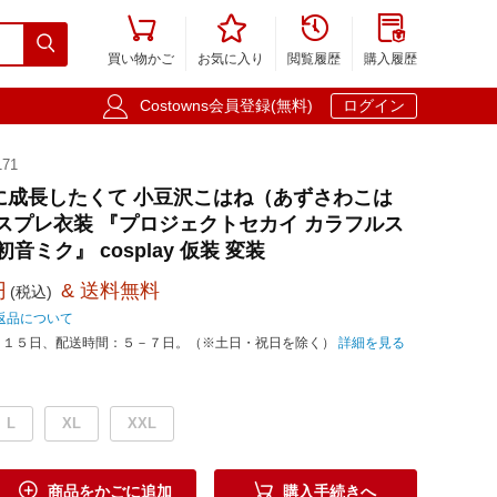





買い物かご
お気に入り
閲覧履歴
購入履歴

Costowns会員登録(無料)
ログイン
71
に成長したくて 小豆沢こはね（あずさわこは
コスプレ衣装 『プロジェクトセカイ カラフルス
 初音ミク』 cosplay 仮装 変装
円
& 送料無料
(税込)
返品について
－１５日、配送時間：５－７日。（※土日・祝日を除く）
詳細を見る
L
XL
XXL


商品をかごに追加
購入手続きへ