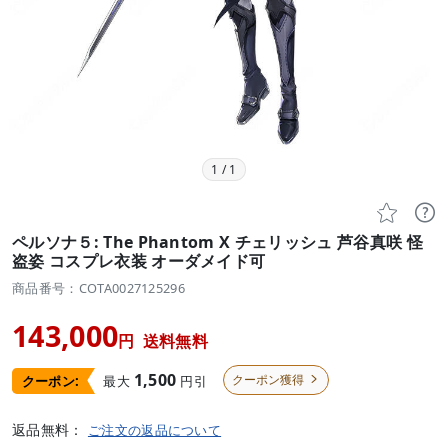
1
/
1


ペルソナ５: The Phantom X チェリッシュ 芦谷真咲 怪
盗姿 コスプレ衣装 オーダメイド可
商品番号：COTA0027125296
143,000
円
送料無料
1,500
クーポン獲得
最大
円引
クーポン:

返品無料：
ご注文の返品について