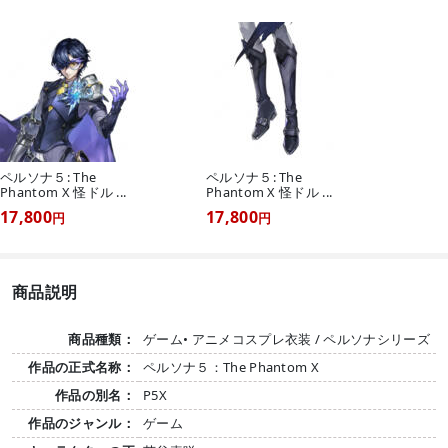
ペルソナ５: The
ペルソナ５: The
Phantom X 怪ドル ...
Phantom X 怪ドル ...
17,800
17,800
円
円
商品説明
商品種類：
ゲーム• アニメコスプレ衣装 / ペルソナシリーズ
作品の正式名称：
ペルソナ５：The Phantom X
作品の別名：
P5X
作品のジャンル：
ゲーム