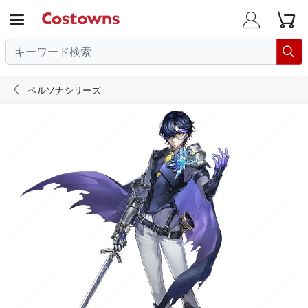





ペルソナシリーズ