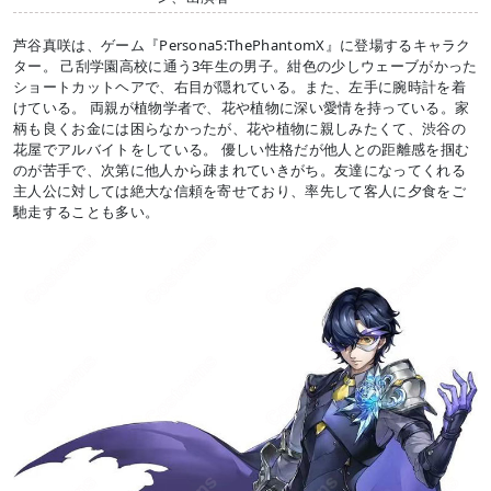
芦谷真咲は、ゲーム『Persona5:ThePhantomX』に登場するキャラク
ター。 己刮学園高校に通う3年生の男子。紺色の少しウェーブがかった
ショートカットヘアで、右目が隠れている。また、左手に腕時計を着
けている。 両親が植物学者で、花や植物に深い愛情を持っている。家
柄も良くお金には困らなかったが、花や植物に親しみたくて、渋谷の
花屋でアルバイトをしている。 優しい性格だが他人との距離感を掴む
のが苦手で、次第に他人から疎まれていきがち。友達になってくれる
主人公に対しては絶大な信頼を寄せており、率先して客人に夕食をご
馳走することも多い。