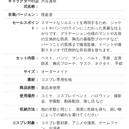
キャラクターの正
芦谷真咲
式名称：
衣装バージョン：
怪盗姿
セールスポイン
スマートなシルエットを再現するため、ジャケ
ト：
ットやパンツのラインにこだわった美麗な仕上
がりです。グラデーション仕様のマントや左肩
の立体的な防具、胸元の薔薇型ブローチなど、
パーツごとの質感まで徹底監修。イベントや撮
影スタジオで圧倒的な存在感を放ちます。
セット内容：
ベスト、パンツ、マント、ベルト、手袋、左肩
防具、胸元ブローチ、マスク、ネクタイ、 手鎧
サイズ：
オーダーメイド
素材：
コスプレ専用生地
商品状態：
新品未使用
使用場所：
コミケ、コスプレイベント、ハロウィン、撮影
会、学園祭、動画配信、推し活 など
収納方法：
他の衣類と同じく、清潔に乾燥を保ち、鋭い物
によっての破れを避けてください
コスプレ対象：
コスプレ愛好家、アニメや漫画、ゲームファ
ン、出演者