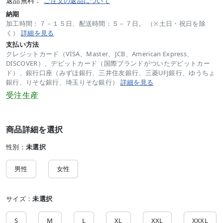
返品無料：
ご注文の返品について
納期
加工時間：７－１５日、配送時間：５－７日。 （※土日・祝日を除
く）
詳細を見る
支払い方法
クレジットカード（VISA、Master、JCB、American Express、
DISCOVER）、デビットカード（国際ブランドがついたデビットカー
ド）、銀行口座（みずほ銀行、三井住友銀行、三菱UFJ銀行、ゆうちょ
銀行、りそな銀行、埼玉りそな銀行）
詳細を見る
受注生産
商品詳細を選択
性別：
未選択
男性
女性
サイズ：
未選択
S
M
L
XL
XXL
XXXL