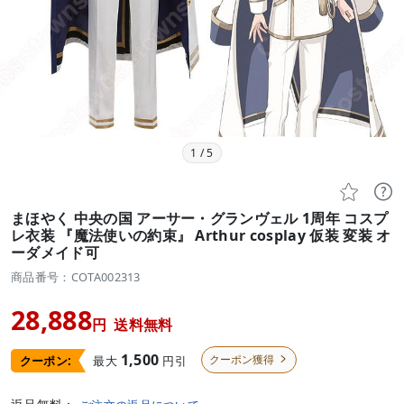
1
/
5


まほやく 中央の国 アーサー・グランヴェル 1周年 コスプ
レ衣装 『魔法使いの約束』 Arthur cosplay 仮装 変装 オ
ーダメイド可
商品番号：COTA002313
28,888
円
送料無料
1,500
クーポン獲得
最大
円引
クーポン:
