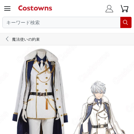





魔法使いの約束