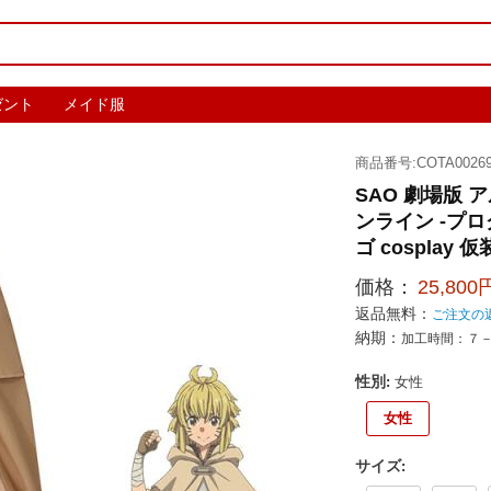
ゼント
メイド服
商品番号:COTA00269
SAO 劇場版 
ンライン -プ
ゴ cosplay 
価格：
25,800
返品無料：
ご注文の
納期：
加工時間：７
性別
:
女性
女性
サイズ
: