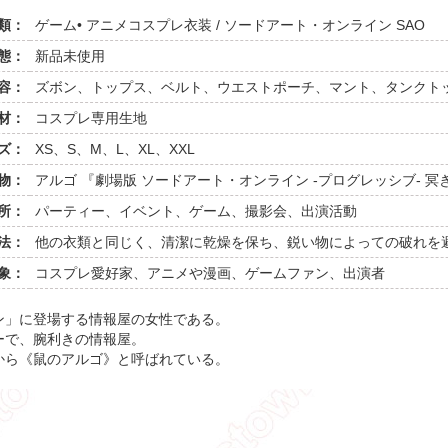
類：
ゲーム• アニメコスプレ衣装 / ソードアート・オンライン SAO
態：
新品未使用
容：
ズボン、トップス、ベルト、ウエストポーチ、マント、タンクト
材：
コスプレ専用生地
ズ：
XS、S、M、L、XL、XXL
物：
アルゴ 『劇場版 ソードアート・オンライン -プログレッシブ- 
所：
パーティー、イベント、ゲーム、撮影会、出演活動
法：
他の衣類と同じく、清潔に乾燥を保ち、鋭い物によっての破れを
象：
コスプレ愛好家、アニメや漫画、ゲームファン、出演者
ン」に登場する情報屋の女性である。
ーで、腕利きの情報屋。
から《鼠のアルゴ》と呼ばれている。