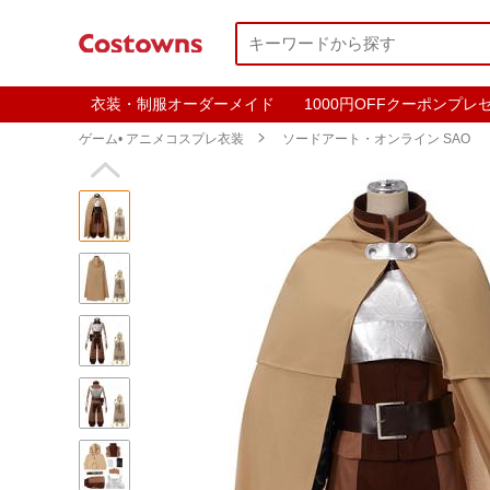
衣装・制服オーダーメイド
1000円OFFクーポンプレ
ゲーム• アニメコスプレ衣装

ソードアート・オンライン SAO
