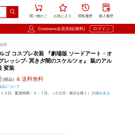





買い物かご
お気に入り
閲覧履歴
購入履歴

Costowns会員登録(無料)
ログイン
225
アルゴ コスプレ衣装 『劇場版 ソードアート・オ
ログレッシブ- 冥き夕闇のスケルツォ』 鼠のアル
仮装 変装
円
& 送料無料
(税込)
返品について
－１５日、配送時間：５－７日。（※土日・祝日を除く）
詳細を見る