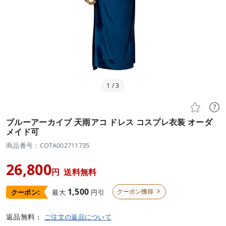
1
/
3


ブルーアーカイブ 天雨アコ ドレス コスプレ衣装 オーダ
メイド可
商品番号：COTA002711735
26,800
円
送料無料
1,500
クーポン獲得
最大
円引
クーポン:

返品無料：
ご注文の返品について