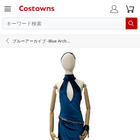





ブルーアーカイブ -Blue Arch...