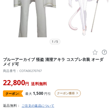
1
/
5


ブルーアーカイブ 怪盗 清澄アキラ コスプレ衣装 オーダ
メイド可
商品番号：COTA00270767
22,800
円
送料無料
1,500
クーポン獲得
最大
円引
クーポン:

返品無料：
ご注文の返品について