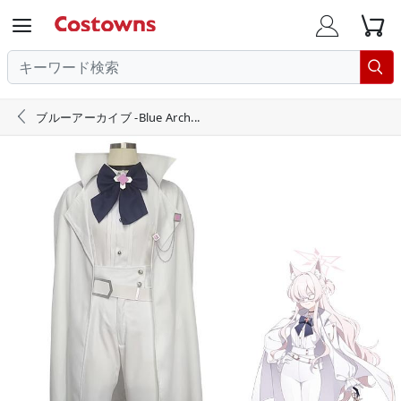





ブルーアーカイブ -Blue Arch...