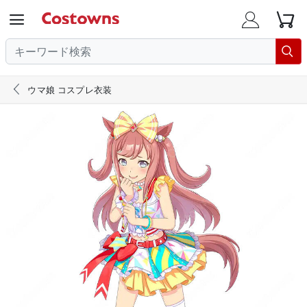





ウマ娘 コスプレ衣装