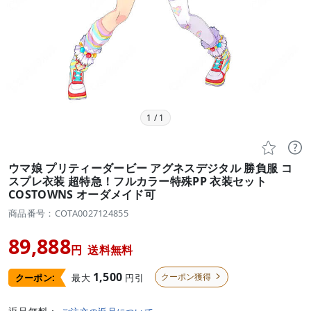
1
/
1


ウマ娘 プリティーダービー アグネスデジタル 勝負服 コ
スプレ衣装 超特急！フルカラー特殊PP 衣装セット
COSTOWNS オーダメイド可
商品番号：COTA0027124855
89,888
円
送料無料
1,500
クーポン獲得
最大
円引
クーポン:
