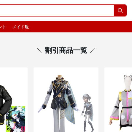

ント
メイド服
割引商品一覧
＼
／