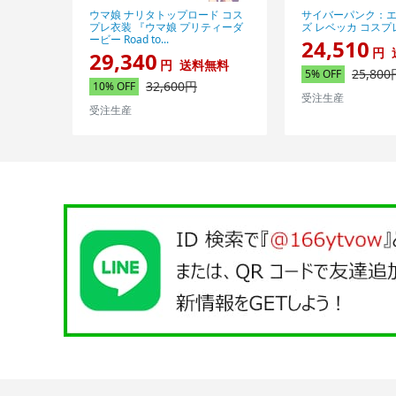
ウマ娘 ナリタトップロード コス
サイバーパンク：
プレ衣装 『ウマ娘 プリティーダ
ズ レベッカ コスプ
ービー Road to...
24,510
円
29,340
円
送料無料
25,800
5% OFF
32,600円
10% OFF
受注生産
受注生産