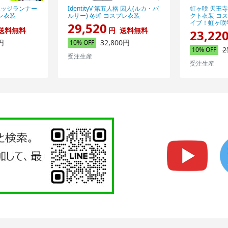
エッジランナー
IdentityV 第五人格 囚人(ルカ・バ
虹ヶ咲 天王
レ衣装
ルサー) 冬蝉 コスプレ衣装
クト衣装 コ
イブ！虹ヶ咲学
29,520
送料無料
円
送料無料
23,22
円
32,800円
10% OFF
2
10% OFF
受注生産
受注生産