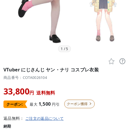
1
/
5


VTuber にじさんじ ヤン・ナリ コスプレ衣装
商品番号：COTA0026104
33,800
円
送料無料
1,500
クーポン獲得
最大
円引
クーポン:

返品無料：
ご注文の返品について
納期