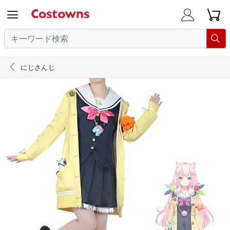





にじさんじ