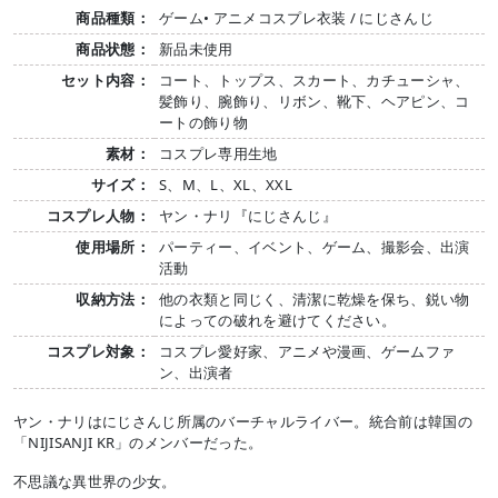
商品種類：
ゲーム• アニメコスプレ衣装 / にじさんじ
商品状態：
新品未使用
セット内容：
コート、トップス、スカート、カチューシャ、
髪飾り、腕飾り、リボン、靴下、ヘアピン、コ
ートの飾り物
素材：
コスプレ専用生地
サイズ：
S、M、L、XL、XXL
コスプレ人物：
ヤン・ナリ『にじさんじ』
使用場所：
パーティー、イベント、ゲーム、撮影会、出演
活動
収納方法：
他の衣類と同じく、清潔に乾燥を保ち、鋭い物
によっての破れを避けてください。
コスプレ対象：
コスプレ愛好家、アニメや漫画、ゲームファ
ン、出演者
ヤン・ナリはにじさんじ所属のバーチャルライバー。統合前は韓国の
「NIJISANJI KR」のメンバーだった。
不思議な異世界の少女。