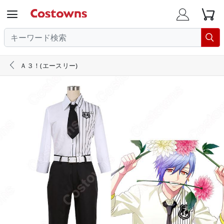





Ａ３！(エースリー)