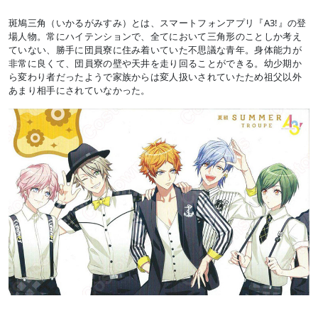
斑鳩三角（いかるがみすみ）とは、スマートフォンアプリ『A3!』の登
場人物。常にハイテンションで、全てにおいて三角形のことしか考え
ていない、勝手に団員寮に住み着いていた不思議な青年。身体能力が
非常に良くて、団員寮の壁や天井を走り回ることができる。幼少期か
ら変わり者だったようで家族からは変人扱いされていたため祖父以外
あまり相手にされていなかった。