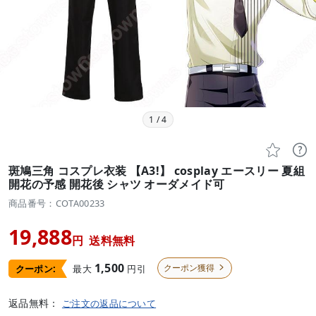
1
/
4


斑鳩三角 コスプレ衣装 【A3!】 cosplay エースリー 夏組
開花の予感 開花後 シャツ オーダメイド可
商品番号：COTA00233
19,888
円
送料無料
1,500
クーポン獲得
最大
円引
クーポン:

返品無料：
ご注文の返品について